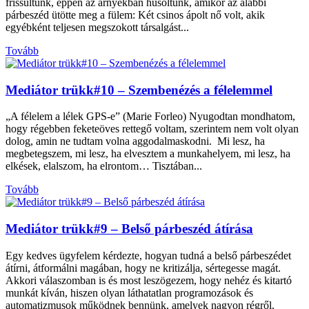
frissültünk, éppen az árnyékban hűsöltünk, amikor az alábbi
párbeszéd ütötte meg a fülem: Két csinos ápolt nő volt, akik
egyébként teljesen megszokott társalgást...
Tovább
Mediátor trükk#10 – Szembenézés a félelemmel
„A félelem a lélek GPS-e” (Marie Forleo) Nyugodtan mondhatom,
hogy régebben feketeöves rettegő voltam, szerintem nem volt olyan
dolog, amin ne tudtam volna aggodalmaskodni. Mi lesz, ha
megbetegszem, mi lesz, ha elvesztem a munkahelyem, mi lesz, ha
elkések, elalszom, ha elrontom… Tisztában...
Tovább
Mediátor trükk#9 – Belső párbeszéd átírása
Egy kedves ügyfelem kérdezte, hogyan tudná a belső párbeszédet
átírni, átformálni magában, hogy ne kritizálja, sértegesse magát.
Akkori válaszomban is és most leszögezem, hogy nehéz és kitartó
munkát kíván, hiszen olyan láthatatlan programozások és
automatizmusok működnek bennünk, amelyek nagyon régről,