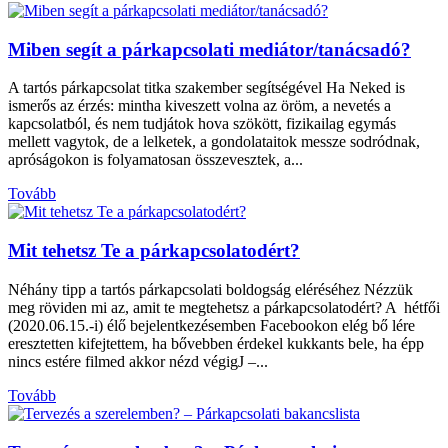
Miben segít a párkapcsolati mediátor/tanácsadó?
A tartós párkapcsolat titka szakember segítségével Ha Neked is
ismerős az érzés: mintha kiveszett volna az öröm, a nevetés a
kapcsolatból, és nem tudjátok hova szökött, fizikailag egymás
mellett vagytok, de a lelketek, a gondolataitok messze sodródnak,
apróságokon is folyamatosan összevesztek, a...
Tovább
Mit tehetsz Te a párkapcsolatodért?
Néhány tipp a tartós párkapcsolati boldogság eléréséhez Nézzük
meg röviden mi az, amit te megtehetsz a párkapcsolatodért? A hétfői
(2020.06.15.-i) élő bejelentkezésemben Facebookon elég bő lére
eresztetten kifejtettem, ha bővebben érdekel kukkants bele, ha épp
nincs estére filmed akkor nézd végigJ –...
Tovább