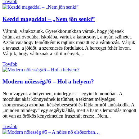
Tovább
Kezdd magaddal – „Nem jön senki”
Várunk, várakozunk. Gyerekkorunkban vártuk, hogy jöjjenek
értünk az óvodába, iskolába, vártuk a karácsonyt, a nyári szünetet.
Aztán valahogy felnőttként is rajtunk maradt ez a várakozás. Várjuk
a tavaszt, a jóidőt, a szerencsés fordulatot. A herceget fehér lovon.
Várjuk, hogy változnak a körülmények,...
Tovább
Modern nőiesség#6 – Hol a helyem?
Nem vagyok a helyemen, mindegy is – legyint lemondóan. A
mozdulat akár könnyednek is tűnhet, a tekintet mélységes
szomorúsága azonban kétségbeesésről és fájdalomról tanúskodik. A
„minden mindegy” egy segélykiáltás, mert a hamis lemondás mögött
ott van az örökös kényelmetlen frusztrált érzés: „Nem...
Tovább