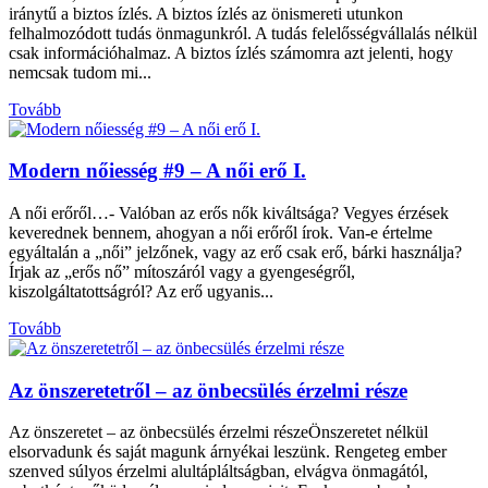
iránytű a biztos ízlés. A biztos ízlés az önismereti utunkon
felhalmozódott tudás önmagunkról. A tudás felelősségvállalás nélkül
csak információhalmaz. A biztos ízlés számomra azt jelenti, hogy
nemcsak tudom mi...
Tovább
Modern nőiesség #9 – A női erő I.
A női erőről…- Valóban az erős nők kiváltsága? Vegyes érzések
keverednek bennem, ahogyan a női erőről írok. Van-e értelme
egyáltalán a „női” jelzőnek, vagy az erő csak erő, bárki használja?
Írjak az „erős nő” mítoszáról vagy a gyengeségről,
kiszolgáltatottságról? Az erő ugyanis...
Tovább
Az önszeretetről – az önbecsülés érzelmi része
Az önszeretet – az önbecsülés érzelmi részeÖnszeretet nélkül
elsorvadunk és saját magunk árnyékai leszünk. Rengeteg ember
szenved súlyos érzelmi alultápláltságban, elvágva önmagától,