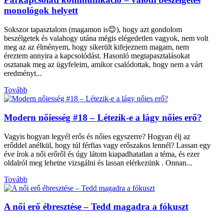
monológok helyett
Sokszor tapasztalom (magamon is😊), hogy azt gondolom
beszélgetek és valahogy utána mégis elégedetlen vagyok, nem volt
meg az az élményem, hogy sikerült kifejeznem magam, nem
éreztem annyira a kapcsolódást. Hasonló megtapasztalásokat
osztanak meg az ügyfeleim, amikor csalódottak, hogy nem a várt
eredményt...
Tovább
Modern nőiesség #18 – Létezik-e a lágy nőies erő?
Vagyis hogyan legyél erős és nőies egyszerre? Hogyan élj az
erőddel anélkül, hogy túl férfias vagy erőszakos lennél? Lassan egy
éve írok a női erőről és úgy látom kiapadhatatlan a téma, és ezer
oldalról meg lehetne vizsgálni és lassan elérkezünk . Onnan...
Tovább
A női erő ébresztése – Tedd magadra a fókuszt