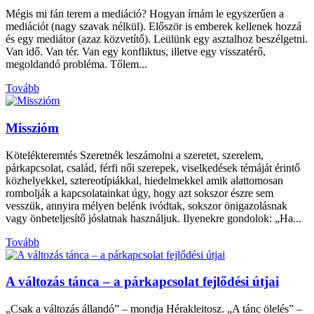
Mégis mi fán terem a mediáció? Hogyan írnám le egyszerűen a
mediációt (nagy szavak nélkül). Először is emberek kellenek hozzá
és egy mediátor (azaz közvetítő). Leülünk egy asztalhoz beszélgetni.
Van idő. Van tér. Van egy konfliktus, illetve egy visszatérő,
megoldandó probléma. Tőlem...
Tovább
Misszióm
Kötelékteremtés Szeretnék leszámolni a szeretet, szerelem,
párkapcsolat, család, férfi női szerepek, viselkedések témáját érintő
közhelyekkel, sztereotípiákkal, hiedelmekkel amik alattomosan
rombolják a kapcsolatainkat úgy, hogy azt sokszor észre sem
vesszük, annyira mélyen belénk ivódtak, sokszor önigazolásnak
vagy önbeteljesítő jóslatnak használjuk. Ilyenekre gondolok: „Ha...
Tovább
A változás tánca – a párkapcsolat fejlődési útjai
„Csak a változás állandó” – mondja Hérakleitosz. „A tánc ölelés” –