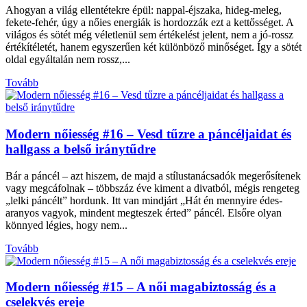
Ahogyan a világ ellentétekre épül: nappal-éjszaka, hideg-meleg,
fekete-fehér, úgy a nőies energiák is hordozzák ezt a kettősséget. A
világos és sötét még véletlenül sem értékelést jelent, nem a jó-rossz
értékítéletét, hanem egyszerűen két különböző minőséget. Így a sötét
oldal egyáltalán nem rossz,...
Tovább
Modern nőiesség #16 – Vesd tűzre a páncéljaidat és
hallgass a belső iránytűdre
Bár a páncél – azt hiszem, de majd a stílustanácsadók megerősítenek
vagy megcáfolnak – többszáz éve kiment a divatból, mégis rengeteg
„lelki páncélt” hordunk. Itt van mindjárt „Hát én mennyire édes-
aranyos vagyok, mindent megteszek érted” páncél. Elsőre olyan
könnyed légies, hogy nem...
Tovább
Modern nőiesség #15 – A női magabiztosság és a
cselekvés ereje