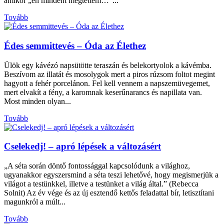
amikor „én mindent megtettem…”...
Tovább
Édes semmittevés – Óda az Élethez
Ülök egy kávézó napsütötte teraszán és belekortyolok a kávémba.
Beszívom az illatát és mosolygok mert a piros rúzsom foltot megint
hagyott a fehér porcelánon. Fel kell vennem a napszemüvegemet,
mert elvakít a fény, a karomnak keserűnarancs és napillata van.
Most minden olyan...
Tovább
Cselekedj! – apró lépések a változásért
„A séta során döntő fontossággal kapcsolódunk a világhoz,
ugyanakkor egyszersmind a séta teszi lehetővé, hogy megismerjük a
világot a testünkkel, illetve a testünket a világ által.” (Rebecca
Solnit) Az év vége és az új esztendő kettős feladattal bír, letisztítani
magunkról a múlt...
Tovább