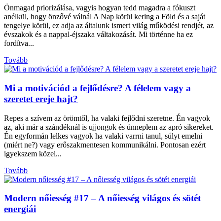
Önmagad priorizálása, vagyis hogyan tedd magadra a fókuszt
anélkül, hogy önzővé válnál A Nap körül kering a Föld és a saját
tengelye körül, ez adja az általunk ismert világ működési rendjét, az
évszakok és a nappal-éjszaka váltakozását. Mi történne ha ez
fordítva...
Tovább
Mi a motivációd a fejlődésre? A félelem vagy a
szeretet ereje hajt?
Repes a szívem az örömtől, ha valaki fejlődni szeretne. Én vagyok
az, aki már a szándéknál is ujjongok és ünneplem az apró sikereket.
Én egyformán lelkes vagyok ha valaki varrni tanul, súlyt emelni
(miért ne?) vagy erőszakmentesen kommunikálni. Pontosan ezért
igyekszem közel...
Tovább
Modern nőiesség #17 – A nőiesség világos és sötét
energiái