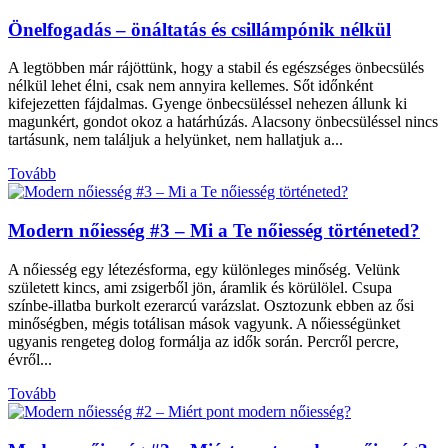
Önelfogadás – önáltatás és csillámpónik nélkül
A legtöbben már rájöttünk, hogy a stabil és egészséges önbecsülés
nélkül lehet élni, csak nem annyira kellemes. Sőt időnként
kifejezetten fájdalmas. Gyenge önbecsüléssel nehezen állunk ki
magunkért, gondot okoz a határhúzás. Alacsony önbecsüléssel nincs
tartásunk, nem találjuk a helyünket, nem hallatjuk a...
Tovább
Modern nőiesség #3 – Mi a Te nőiesség történeted?
A nőiesség egy létezésforma, egy különleges minőség. Velünk
született kincs, ami zsigerből jön, áramlik és körülölel. Csupa
színbe-illatba burkolt ezerarcú varázslat. Osztozunk ebben az ősi
minőségben, mégis totálisan mások vagyunk. A nőiességünket
ugyanis rengeteg dolog formálja az idők során. Percről percre,
évről...
Tovább