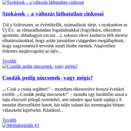
Szokások – a változás láthatatlan cinkosai
Túl a Szilveszter, az évértékelők, számadások ideje, s nyakunkon az
Új Év, az elmaradhatatlan fogadalmakkal (fogyókúra, elkezdeni
sportolni, abbahagyni ezt-azt…), sokszor eleve kudarcra ítélt merész
elhatározásokkal, hogy aztán januárban csüggedten megállapítsuk,
hogy nagyreményű terveink ismét füstbe mentek. Alapvetően
érdemes meglovagolni az újév...
Tovább
Csodák pedig nincsenek- vagy mégis?
„- Csak a csoda segíthet!” – mondtam elkeseredve hosszú évekkel
ezelőtt. „-Csodák pedig nincsenek!” – mondta egy barátnőm azzal a
fajta ébresztő jellegű szeretettel, ami minden igaz barát sajátja:) A
mondat ébresztőként hatott, bár talán valami kis mormogást bírtam
válaszként kipréselni. Ráadásul...
Tovább