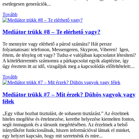
esetlegesen generációk...
Tovább
Mediátor trükk #8 – Te elérhető vagy?
Te mennyire vagy elérhető a párod számára? Hát persze
folyamatosan: telefonon, Messengeren, Skypeon, Viberen! Igen,
értem, de tényleg ott vagy? Tudsz-e valójában kapcsolatot létesíteni?
A kötelékteremtés számomra a párkapcsolat egyik alaptézise, így
úgy éreztem itt az idő, vizsgáljuk meg a kapcsolódás előfeltételeit:...
Tovább
Mediátor trükk #7 – Mit érzek? Dühös vagyok vagy
félek
„Egy vihar hozhat tisztulást, de sohasem tisztázást.” Az érzelmek
hiteles megélése és értelmezése, keretbe helyezése kiemelten fontos,
segít önmagunk és a társunk megértésében. Az érzelmek a belső
iránytűként funkcionálnak, hiszen információval látnak el minket,
egy helyzet kapcsán, hogy mit szeretnénk és mire...