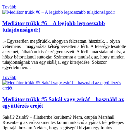
Tovább
Mediátor trükk #6 – A legjobb legrosszabb
tulajdonságod:)
„- Egyszerűen megőrülök, ahogyan felcsattan, hisztizik….olyan
vehemens – magyarázta kétségbeesetten a férfi. A felesége lesütötte
a szemét, láthatóan kissé szégyenkezett. A férfi tanácstalanul néz, a
hölgy bátortalanul suttogja: Számomra a tanulság az, hogy minden
tulajdonságnak van egy skálája, egy kiterjedése. Sokszor
egyértelműen...
Tovább
Mediátor trükk #5 Sakál vagy zsiráf – használd az
együttérzés erejét
Sakál? Zsiráf? – állatkertbe kerültem? Nem, csupán Marshall
Rosenberg az erőszakmentes kommunikáció atyjának két jelképes
figuráját hoztam Nektek, hogy segítségül hívjam egy fontos