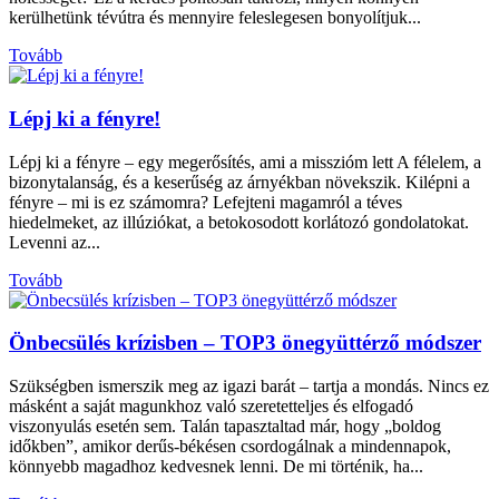
kerülhetünk tévútra és mennyire feleslegesen bonyolítjuk...
Tovább
Lépj ki a fényre!
Lépj ki a fényre – egy megerősítés, ami a misszióm lett A félelem, a
bizonytalanság, és a keserűség az árnyékban növekszik. Kilépni a
fényre – mi is ez számomra? Lefejteni magamról a téves
hiedelmeket, az illúziókat, a betokosodott korlátozó gondolatokat.
Levenni az...
Tovább
Önbecsülés krízisben – TOP3 önegyüttérző módszer
Szükségben ismerszik meg az igazi barát – tartja a mondás. Nincs ez
másként a saját magunkhoz való szeretetteljes és elfogadó
viszonyulás esetén sem. Talán tapasztaltad már, hogy „boldog
időkben”, amikor derűs-békésen csordogálnak a mindennapok,
könnyebb magadhoz kedvesnek lenni. De mi történik, ha...