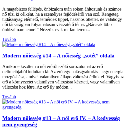
A magabiztos fellépés, önbizalom után sokan áhítozunk és számos
nő tűzi ki célként, ha a személyes fejlődéséről van szó. Rengeteg
tudásanyag elérhető, temérdek tippel, hasznos ötlettel, de valahogy
női társaságban folyamatosan visszatérő téma: „Bárcsak több
önbizalmam lenne!” Nézzük csak mi fán terem...
Tovább
Modern nőiesség #14 – A nőiesség „sötét” oldala
Amikor elkezdtem a női erőről szóló sorozatomat az erő
definiciójából indultam ki: Az erő egy hatásgyakorlás – egy energia
mozgósítása, amivel valamilyen állapotváltozást érünk el. Vagyis az
erő a környezetet valamilyen változásra készteti, vagy valamilyen
változást hoz létre. Az erő ily módon...
Tovább
Modern nőiesség #13 – A női erő IV. – A kedvesség
nem gyengeség