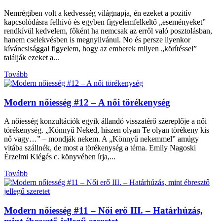
Nemrégiben volt a kedvesség világnapja, én ezeket a pozitív
kapcsolódásra felhívó és egyben figyelemfelkeltő „eseményeket”
rendkívül kedvelem, főként ha nemcsak az erről való posztolásban,
hanem cselekvésben is megnyilvánul. No és persze ilyenkor
kíváncsisággal figyelem, hogy az emberek milyen „körítéssel”
találják ezeket a...
Tovább
Modern nőiesség #12 – A női törékenység
A nőiesség konzultációk egyik állandó visszatérő szereplője a női
törékenység. „Könnyű Neked, hiszen olyan Te olyan törékeny kis
nő vagy…” – mondják nekem. A „Könnyű nekemmel” amúgy
vitába szállnék, de most a törékenység a téma. Emily Nagoski
Érzelmi Kiégés c. könyvében írja,...
Tovább
Modern nőiesség #11 – Női erő III. – Határhúzás,