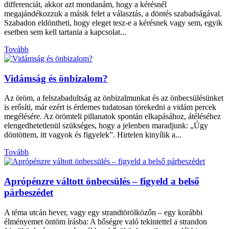
differenciát, akkor azt mondanám, hogy a kérésnél
megajándékozzuk a másik felet a választás, a döntés szabadságával.
Szabadon eldöntheti, hogy eleget tesz-e a kérésnek vagy sem, egyik
esetben sem kell tartania a kapcsolat...
Tovább
Vidámság és önbizalom?
Az öröm, a felszabadultság az önbizalmunkat és az önbecsülésünket
is erősíti, már ezért is érdemes tudatosan törekedni a vidám percek
megélésére. Az örömteli pillanatok spontán elkapásához, átéléséhez
elengedhetetlenül szükséges, hogy a jelenben maradjunk: „Úgy
döntöttem, itt vagyok és figyelek”. Hirtelen kinyílik a...
Tovább
Aprópénzre váltott önbecsülés – figyeld a belső
párbeszédet
A téma utcán hever, vagy egy strandtörölközőn – egy korábbi
élményemet öntöm írásba: A hőségre való tekintettel a strandon