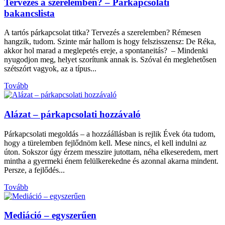
Tervezés a szerelemben? – Párkapcsolati
bakancslista
A tartós párkapcsolat titka? Tervezés a szerelemben? Rémesen
hangzik, tudom. Szinte már hallom is hogy felszisszensz: De Réka,
akkor hol marad a meglepetés ereje, a spontaneitás? – Mindenki
nyugodjon meg, helyet szorítunk annak is. Szóval én meglehetősen
szétszórt vagyok, az a típus...
Tovább
Alázat – párkapcsolati hozzávaló
Párkapcsolati megoldás – a hozzáállásban is rejlik Évek óta tudom,
hogy a türelemben fejlődnöm kell. Mese nincs, el kell indulni az
úton. Sokszor úgy érzem messzire jutottam, néha elkeseredem, mert
mintha a gyermeki énem felülkerekedne és azonnal akarna mindent.
Persze, a fejlődés...
Tovább
Mediáció – egyszerűen