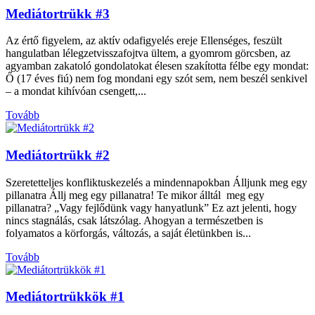
Mediátortrükk #3
Az értő figyelem, az aktív odafigyelés ereje Ellenséges, feszült
hangulatban lélegzetvisszafojtva ültem, a gyomrom görcsben, az
agyamban zakatoló gondolatokat élesen szakította félbe egy mondat:
Ő (17 éves fiú) nem fog mondani egy szót sem, nem beszél senkivel
– a mondat kihívóan csengett,...
Tovább
Mediátortrükk #2
Szeretetteljes konfliktuskezelés a mindennapokban Álljunk meg egy
pillanatra Állj meg egy pillanatra! Te mikor álltál meg egy
pillanatra? „Vagy fejlődünk vagy hanyatlunk” Ez azt jelenti, hogy
nincs stagnálás, csak látszólag. Ahogyan a természetben is
folyamatos a körforgás, változás, a saját életünkben is...
Tovább
Mediátortrükkök #1