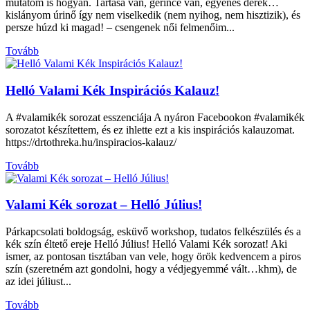
mutatom is hogyan. Tartása van, gerince van, egyenes derék…
kislányom úrinő így nem viselkedik (nem nyihog, nem hisztizik), és
persze húzd ki magad! – csengenek női felmenőim...
Tovább
Helló Valami Kék Inspirációs Kalauz!
A #valamikék sorozat esszenciája A nyáron Facebookon #valamikék
sorozatot készítettem, és ez ihlette ezt a kis inspirációs kalauzomat.
https://drtothreka.hu/inspiracios-kalauz/
Tovább
Valami Kék sorozat – Helló Július!
Párkapcsolati boldogság, esküvő workshop, tudatos felkészülés és a
kék szín éltető ereje Helló Július! Helló Valami Kék sorozat! Aki
ismer, az pontosan tisztában van vele, hogy örök kedvencem a piros
szín (szeretném azt gondolni, hogy a védjegyemmé vált…khm), de
az idei júliust...
Tovább