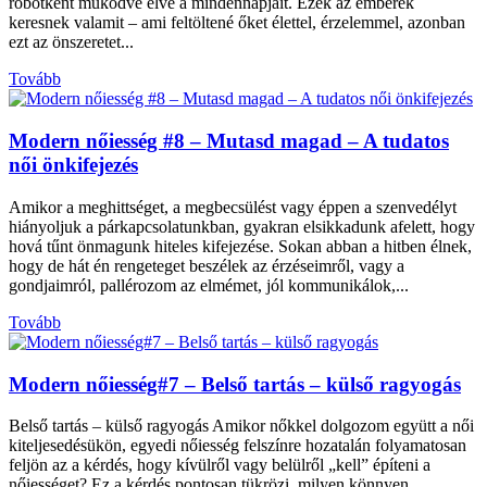
robotként működve élve a mindennapjait. Ezek az emberek
keresnek valamit – ami feltöltené őket élettel, érzelemmel, azonban
ezt az önszeretet...
Tovább
Modern nőiesség #8 – Mutasd magad – A tudatos
női önkifejezés
Amikor a meghittséget, a megbecsülést vagy éppen a szenvedélyt
hiányoljuk a párkapcsolatunkban, gyakran elsikkadunk afelett, hogy
hová tűnt önmagunk hiteles kifejezése. Sokan abban a hitben élnek,
hogy de hát én rengeteget beszélek az érzéseimről, vagy a
gondjaimról, pallérozom az elmémet, jól kommunikálok,...
Tovább
Modern nőiesség#7 – Belső tartás – külső ragyogás
Belső tartás – külső ragyogás Amikor nőkkel dolgozom együtt a női
kiteljesedésükön, egyedi nőiesség felszínre hozatalán folyamatosan
feljön az a kérdés, hogy kívülről vagy belülről „kell” építeni a
nőiességet? Ez a kérdés pontosan tükrözi, milyen könnyen