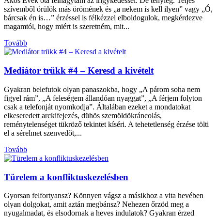
Ákos Évek óta felhagytam az irigykedéssel. De tényleg. Teljes
szívemből örülök más örömének és „a nekem is kell ilyen” vagy „Ó,
bárcsak én is…” érzéssel is félkézzel elboldogulok, megkérdezve
magamtól, hogy miért is szeretném, mit...
Tovább
Mediátor trükk #4 – Keresd a kivételt
Gyakran belefutok olyan panaszokba, hogy „A párom soha nem
figyel rám”, „A feleségem állandóan nyaggat”, „A férjem folyton
csak a telefonját nyomkodja”. Általában ezeket a mondatokat
elkeseredett arckifejezés, dühös szemöldökráncolás,
reménytelenséget tükröző tekintet kíséri. A tehetetlenség érzése tölti
el a sérelmet szenvedőt,...
Tovább
Türelem a konfliktuskezelésben
Gyorsan felfortyansz? Könnyen vágsz a másikhoz a vita hevében
olyan dolgokat, amit aztán megbánsz? Nehezen őrzöd meg a
nyugalmadat, és elsodornak a heves indulatok? Gyakran érzed