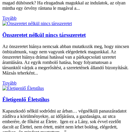
magad dühösnek? Ha elragadnak magukkal az indulatok, az olyan
mintha egy örvény rántana le magával a...
Tovább
Önszeretet nélkül nincs társszeretet
Az önszeretet hiánya nemcsak abban mutatkozik meg, hogy nincsen
önbizalmunk, vagy nem vagyunk elégedettek magunkkal. Az
önszeretet hiánya drámai hatással van a párkapcsolati szeretet
áramlására. Az egyik romboló hatása, hogy folyamatosan a
társunktól várjuk a megerősítést, a szeretetének állandó bizonyítását.
Mázsás teherként...
Tovább
Életigenlő Életstílus
Kapaszkodó nélkül sodródni az árban… végnélküli panaszáradatot
zúdítva a körülményekre, az időjárásra, a gazdaságra, az utca
emberére, de főként az Életre. Igen ez a Lány, sok évvel ezelőtt
dacolt az Élettel, nem értett, miért nem lehet boldog, elégedett,