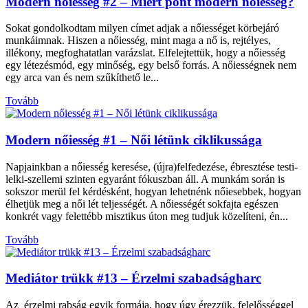
Modern nőiesség #2 – Miért pont modern nőiesség?
Sokat gondolkodtam milyen címet adjak a nőiességet körbejáró
munkáimnak. Hiszen a nőiesség, mint maga a nő is, rejtélyes,
illékony, megfoghatatlan varázslat. Elfelejtettük, hogy a nőiesség
egy létezésmód, egy minőség, egy belső forrás. A nőiességnek nem
egy arca van és nem szűkíthető le...
Tovább
Modern nőiesség #1 – Női létünk ciklikussága
Napjainkban a nőiesség keresése, (újra)felfedezése, ébresztése testi-
lelki-szellemi szinten egyaránt fókuszban áll. A munkám során is
sokszor merül fel kérdésként, hogyan lehetnénk nőiesebbek, hogyan
élhetjük meg a női lét teljességét. A nőiességét sokfajta egészen
konkrét vagy felettébb misztikus úton meg tudjuk közelíteni, én...
Tovább
Mediátor trükk #13 – Érzelmi szabadságharc
Az érzelmi rabság egyik formája, hogy úgy érezzük, felelősséggel