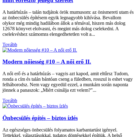
mint ébresztő jellegű szeretet
A határhúzás – talán tudjátok örök mumusom: az önismereti utam és
az önbecsülés építésem egyik legnagyobb kihívása. Bevallom
olykor még mindig hadilábon állok a témával, hiszen más dolog
12678 könyvet elolvasni, és megint más dolog cselekedni. A
cselekvéshez számomra elengedhetetlen volt a...
Tovább
Modern nőiesség #10 – A női erő II.
A női erő és a határhúzás – vagyis azt kapod, amit eltűrsz Tudom,
ronda a cím és talán bántóan cseng a füledben, rosszul is eshet vagy
felháborodsz. Nem vagy egyedül ezzel, a munkám során naponta
jönnek a panaszok: „Miért csinálja ezt velem?”...
Tovább
Önbecsülés építés – biztos ízlés
Az egészséges önbecsülés folyamatos karbantartást igényel.
Tettekkel, választásokkal, tudatos döntésekkel építjük. A belső