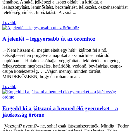
témához. A sakál jelképezi a „sötét oldalt”, a kritikát, a
lealacsonyítást, leminősítést, becsmérlést, ítélkezést, összehasonlítást,
felelősséghárítást, hibáztatást. A zsiráf...
Tovább
A jelenlét – leggyorsabb út az örömhöz
„- Nem hiszem el, megint eltelt egy hét!” kiáltott fel a nő,
kétségbeesetten pörgetve a napokat a szamárfüles határidő
naplóban… Hatalmas sóhajjal végigfuttatta tekintetét a rengeteg
feljegyzésen: megbeszélés, határidők, védőnő, bevásárlás, csupa-
csupa kötelezettség…. „Vajon mennyi minden történt,
MINDEKÖZBEN, hogy én rohantam a...
Tovább
Engedd ki a játszani a benned élő gyermeket – a
játékosság öröme
„Veszteni? nyerni?– ne, soha! csak játszaniszeretnék. Mindig.”Fodor