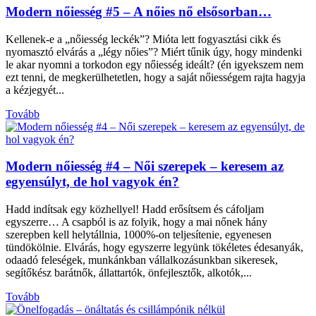
Modern nőiesség #5 – A nőies nő elsősorban…
Kellenek-e a „nőiesség leckék”? Mióta lett fogyasztási cikk és
nyomasztó elvárás a „légy nőies”? Miért tűnik úgy, hogy mindenki
le akar nyomni a torkodon egy nőiesség ideált? (én igyekszem nem
ezt tenni, de megkerülhetetlen, hogy a saját nőiességem rajta hagyja
a kézjegyét...
Tovább
Modern nőiesség #4 – Női szerepek – keresem az
egyensúlyt, de hol vagyok én?
Hadd indítsak egy közhellyel! Hadd erősítsem és cáfoljam
egyszerre… A csapból is az folyik, hogy a mai nőnek hány
szerepben kell helytállnia, 1000%-on teljesítenie, egyenesen
tündökölnie. Elvárás, hogy egyszerre legyünk tökéletes édesanyák,
odaadó feleségek, munkánkban vállalkozásunkban sikeresek,
segítőkész barátnők, állattartók, önfejlesztők, alkotók,...
Tovább