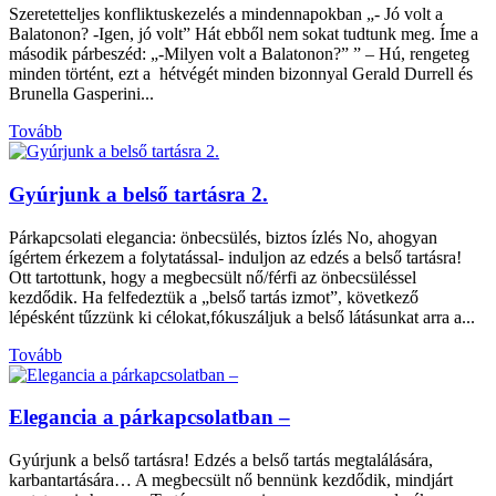
Szeretetteljes konfliktuskezelés a mindennapokban „- Jó volt a
Balatonon? -Igen, jó volt” Hát ebből nem sokat tudtunk meg. Íme a
második párbeszéd: „-Milyen volt a Balatonon?” ” – Hú, rengeteg
minden történt, ezt a hétvégét minden bizonnyal Gerald Durrell és
Brunella Gasperini...
Tovább
Gyúrjunk a belső tartásra 2.
Párkapcsolati elegancia: önbecsülés, biztos ízlés No, ahogyan
ígértem érkezem a folytatással- induljon az edzés a belső tartásra!
Ott tartottunk, hogy a megbecsült nő/férfi az önbecsüléssel
kezdődik. Ha felfedeztük a „belső tartás izmot”, következő
lépésként tűzzünk ki célokat,fókuszáljuk a belső látásunkat arra a...
Tovább
Elegancia a párkapcsolatban –
Gyúrjunk a belső tartásra! Edzés a belső tartás megtalálására,
karbantartására… A megbecsült nő bennünk kezdődik, mindjárt