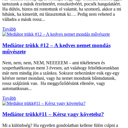
tartozunk a másik érzelmeiért, rosszkedvéért, pocsék hangulatáért.
Ha dühös, biztos mi rontottunk el valamit, ha szomorú, akkor a mi
hibánk, ha kimerült, mi fárasztottuk ki…. Pedig nem veheted a
válladra a másik rossz...
Tovább
Mediátor trükk #12 – A kedves nemet mondás
művészete
Nem, nem, nem, NEM, NEEEEEM – ami tökéletesen és
szuperhatékonyan ment 3 évesen, azt valahogy felnőttkorunkban
már nem mindig jön a szánkra. Sokszor nehezünkre esik egy-egy
kérésre nemet mondani, vagy ha nemet mondunk bűntudatunk,
rossz szájízünk van. Ha meggyőződésünk ellenére, vagy
automatikusan...
Tovább
Mediátor trükk#11 – Kérsz vagy követelsz?
Mi a különbség? Ha egyetlen gondolatban kellene fülön csípni a